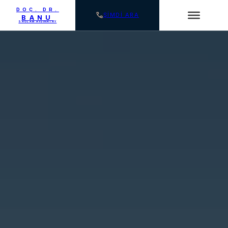
DOÇ. DR.
ŞİMDİ ARA
BANU
SAĞLAM AYDINATAY