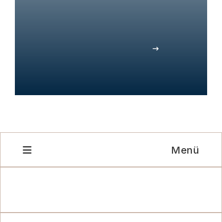
apareyler solunum yolunuzu açık tutar.
HORLAMA VE UYKU
APNESİ
Menü