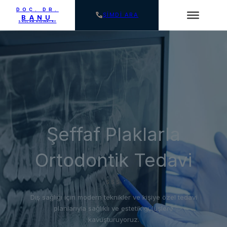
DOÇ. DR.
ŞİMDİ ARA
BANU
SAĞLAM AYDINATAY
Şeffaf Plaklarla
Ortodontik Tedavi
SSS
Diş sağlığı için modern teknikler ve kişiye özel tedavi
planlarıyla sağlıklı ve estetik gülüşlere
kavuşturuyoruz.